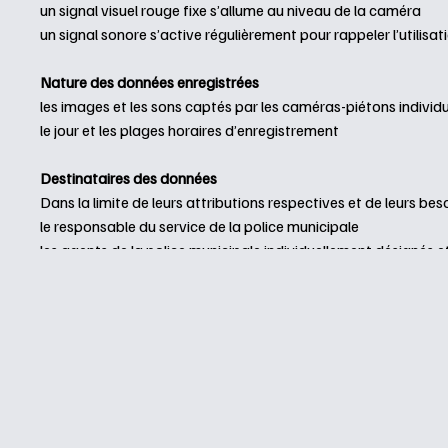
un signal visuel rouge fixe s’allume au niveau de la caméra
un signal sonore s’active régulièrement pour rappeler l’utilisa
Nature des données enregistrées
les images et les sons captés par les caméras-piétons individue
le jour et les plages horaires d’enregistrement
Destinataires des données
Dans la limite de leurs attributions respectives et de leurs be
le responsable du service de la police municipale
les agents de la police municipale individuellement désignés et
le Maire en qualité d’autorité disciplinaire ainsi que les membr
Dans la limite de leurs attributions respectives et de leurs 
données et informations enregistrées dans les traitements :
les officiers et agents de police judiciaire de la police nation
les agents des services d’inspection générale de l’Etat.
Durée de conservation des données