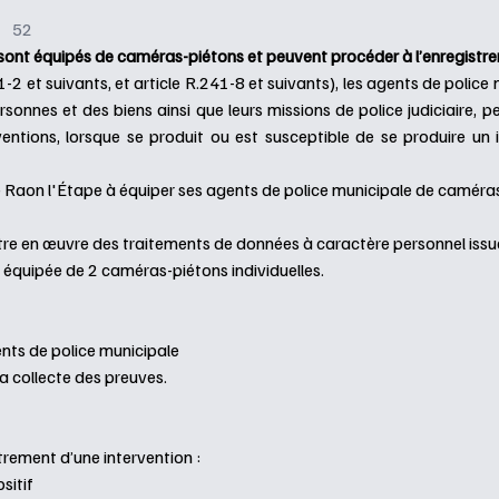
52
e sont équipés de caméras-piétons et peuvent procéder à l’enregistre
2 et suivants, et article R.241-8 et suivants), les agents de police 
personnes et des biens ainsi que leurs missions de police judiciaire
rventions, lorsque se produit ou est susceptible de se produire un
e Raon l'Étape à équiper ses agents de police municipale de caméras
tre en œuvre des traitements de données à caractère personnel issu
s équipée de 2 caméras-piétons individuelles.
ents de police municipale
la collecte des preuves.
trement d’une intervention :
sitif