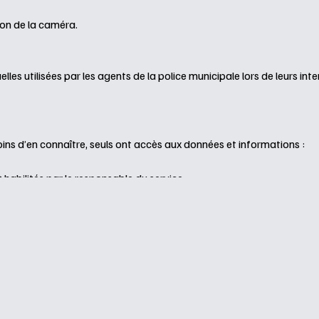
tion de la caméra.
lles utilisées par les agents de la police municipale lors de leurs int
soins d’en connaître, seuls ont accès aux données et informations :
 habilités par le responsable du service
es des instances disciplinaires et les agents en charge de l’instructi
besoins d’en connaître dans le cadre d’une procédure judiciaire ou ad
ale et de la gendarmerie nationale